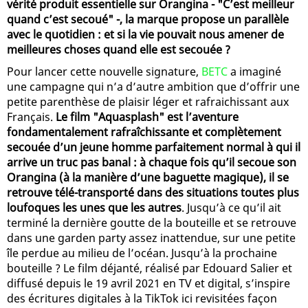
vérité produit essentielle sur Orangina - "C’est meilleur
quand c’est secoué" -, la marque propose un parallèle
avec le quotidien : et si la vie pouvait nous amener de
meilleures choses quand elle est secouée ?
Pour lancer cette nouvelle signature,
BETC
a imaginé
une campagne qui n’a d’autre ambition que d’offrir une
petite parenthèse de plaisir léger et rafraichissant aux
Français.
Le film "Aquasplash" est l’aventure
fondamentalement rafraîchissante et complètement
secouée d’un jeune homme parfaitement normal à qui il
arrive un truc pas banal : à chaque fois qu’il secoue son
Orangina (à la manière d’une baguette magique), il se
retrouve télé-transporté dans des situations toutes plus
loufoques les unes que les autres
. Jusqu’à ce qu’il ait
terminé la dernière goutte de la bouteille et se retrouve
dans une garden party assez inattendue, sur une petite
île perdue au milieu de l’océan. Jusqu’à la prochaine
bouteille ? Le film déjanté, réalisé par Edouard Salier et
diffusé depuis le 19 avril 2021 en TV et digital, s’inspire
des écritures digitales à la TikTok ici revisitées façon