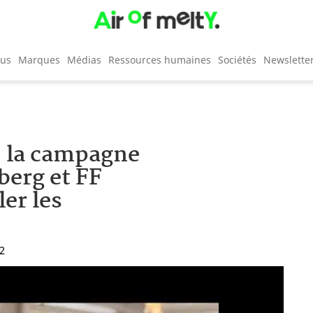
cus
Marques
Médias
Ressources humaines
Sociétés
Newslette
, la campagne
berg et FF
ler les
42