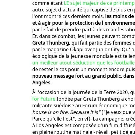
comme étant
LE sujet majeur de ce printemp
autre sujet d'actualité qui captive de plus en
l'ont montré ces derniers mois,
les moins de
et à agir pour la protection de l'environnem
par le fait de prendre part à des manifestatio
Et, dans ce combat, les jeunes peuvent comp
Greta Thunberg, qui fait partie des femmes 
par le magazine Okapi avec Junior City. Qu' on 
écologique de la jeunesse mondiale est tellem
un meilleur atout séduction que les football
de rester le cas pour un moment encore pu
nouveau message fort au grand public, dans
Angeles
.
À l'occasion de la journée de la Terre 2020, qu
for Future
fondée par Greta Thunberg a chois
militante suédoise au Forum économique mon
house is on fire. Because it is"
("je veux que 
Parce qu'elle l'est", en vf). La campagne, cr
à Los Angeles est composée d’un film diffusé
en pleine routine matinale - réveil, petit déje