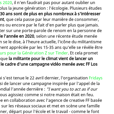
s 2020
, il n'en faudrait pas pour autant oublier un
 plus la jeune génération : l'écologie. Plusieurs études
 30 ans sont de plus en plus nombreux à s'intéresser
ent
, que cela passe par leur manière de consommer,
ns ou encore par le fait d'en parler plus que jamais.
ter sur une porte-parole de renom en la personne de
de l'année en 2020
, selon une récente étude menée
se le dise, à l'heure actuelle, l'icône du militantisme
ent appréciée par les 15-35 ans qu'elle se révèle être
eurs pour la Génération Z sur Tinder
. Et cela promet
isque
la militante pour le climat vient de lancer un
 le cadre d'une campagne vidéo menée avec FF Los
i s'est tenue le 22 avril dernier, l'organisation
Fridays
i de lancer une campagne inspirée par l'appel de la
dial l'année dernière :
"I want you to act as if our
vous agissiez comme si notre maison était en feu.
éée en collaboration avec l'agence de creative FF basée
 sur les réseaux sociaux et met en scène une famille
uner, départ pour l'école et le travail - comme le font