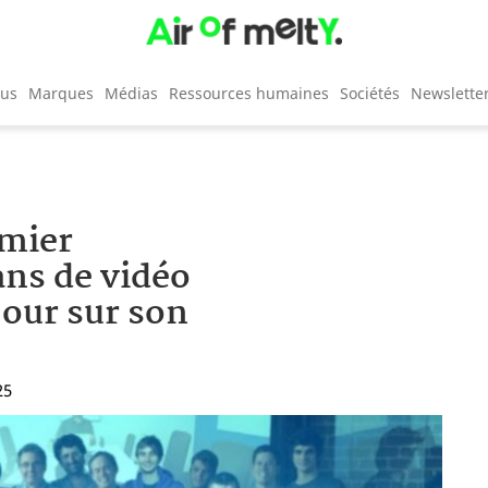
cus
Marques
Médias
Ressources humaines
Sociétés
Newslette
emier
ans de vidéo
jour sur son
25