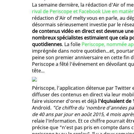
La semaine dernière, la rédaction d'Air of m
rival de Periscope et Facebook Live en matièr
rédaction d'Air of melty vous en parle, au dé
désormais sérieusement investie par le rése
de contenus vidéo en direct est devenue une
nombreux spécialistes estimaient que cela po
quotidiennes
. La folie
Periscope, nommée app
imprégnée dans notre quotidien...et, pourtan
peine son premier anniversaire en cette fin 
Periscope a fêté l'événement en dévoilant que
tête...
Périscope, l’application détenue par Twitter 
diffuser des contenus en direct via leur mob
faire visionner d'ores et déjà
l'équivalent de
Android.
"Ce chiffre du 'nombre d’années par j
de 40 ans par jour en août 2015, 4 mois apr
relaie l'information. Et ce chiffre pourrait êtr
précise que "n’est pas pris en compte dans ce