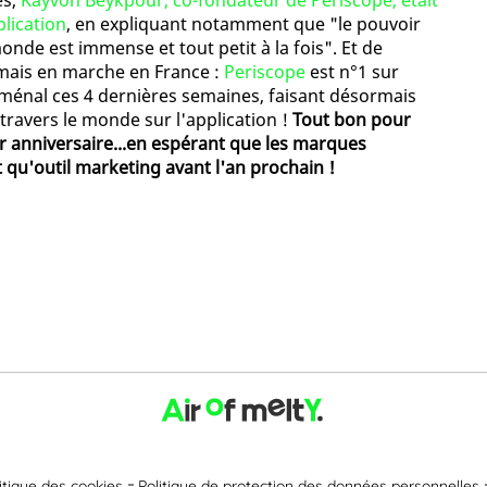
es,
Kayvon Beykpour, co-fondateur de Periscope, était
plication
, en expliquant notamment que "le pouvoir
onde est immense et tout petit à la fois". Et de
mais en marche en France :
Periscope
est n°1 sur
oménal ces 4 dernières semaines, faisant désormais
 travers le monde sur l'application !
Tout bon pour
 anniversaire...en espérant que les marques
t qu'outil marketing avant l'an prochain !
itique des cookies
Politique de protection des données personnelles