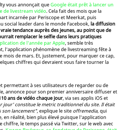
elty vous annonçait que
Google était prêt à lancer un
e de livestream vidéo
. Cela fait des mois que la
part incarnée par Periscope et Meerkat, puis
au social leader dans le monde Facebook,
la diffusion
 vraie tendance auprès des jeunes, au point que de
urrait remplacer le selfie dans leurs pratiques
lication de l'année par Apple
, semble très
t, l'application phénomène de livestreaming fête à
de mois de mars. Et, justement, pour marquer ce cap,
lques chiffres qui devraient vous faire tourner la
et permettant à ses utilisateurs de regarder ou de
ile, annonce pour son premier anniversaire diffuser et
 110 ans de vidéo chaque jour
, via ses applis iOS et
our' constitue le metric traditionnel du site. Il était
ès son lancement"
, explique le site
offremedia
, qui
e, en réalité, bien plus élevé puisque l'application
 chiffre, le temps passé via Twitter, sur le web avec