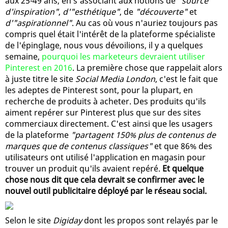
aux 25-49 ans, en s'associant aux notions de
"source
d'inspiration"
,
d'"esthétique"
, de
"découverte"
et
d'"aspirationnel"
. Au cas où vous n'auriez toujours pas
compris quel était l'intérêt de la plateforme spécialiste
de l'épinglage, nous vous dévoilions, il y a quelques
semaine,
pourquoi les marketeurs devraient utiliser
Pinterest en 2016
. La première chose que rappelait alors
à juste titre le site
Social Media London
, c'est le fait que
les adeptes de Pinterest sont, pour la plupart, en
recherche de produits à acheter. Des produits qu'ils
aiment repérer sur Pinterest plus que sur des sites
commerciaux directement. C'est ainsi que les usagers
de la plateforme
"partagent 150% plus de contenus de
marques que de contenus classiques"
et que 86% des
utilisateurs ont utilisé l'application en magasin pour
trouver un produit qu'ils avaient repéré.
Et quelque
chose nous dit que cela devrait se confirmer avec le
nouvel outil publicitaire déployé par le réseau social.
Selon le site
Digiday
dont les propos sont relayés par le