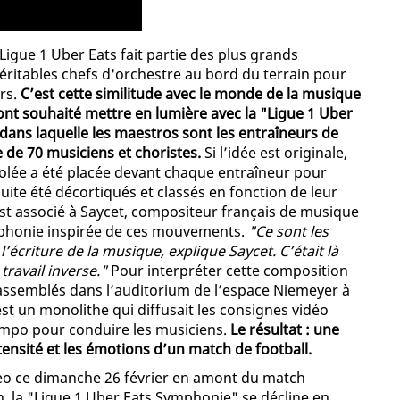
igue 1 Uber Eats fait partie des plus grands
éritables chefs d'orchestre au bord du terrain pour
urs.
C’est cette similitude avec le monde de la musique
ont souhaité mettre en lumière avec la "Ligue 1 Uber
ans laquelle les maestros sont les entraîneurs de
e de 70 musiciens et choristes.
Si l’idée est originale,
isolée a été placée devant chaque entraîneur pour
suite été décortiqués et classés en fonction de leur
st associé à Saycet, compositeur français de musique
ymphonie inspirée de ces mouvements.
"Ce sont les
écriture de la musique, explique Saycet. C’était là
 travail inverse."
Pour interpréter cette composition
 rassemblés dans l’auditorium de l’espace Niemeyer à
’est un monolithe qui diffusait les consignes vidéo
tempo pour conduire les musiciens.
Le résultat : une
tensité et les émotions d’un match de football.
deo ce dimanche 26 février en amont du match
, la "Ligue 1 Uber Eats Symphonie" se décline en