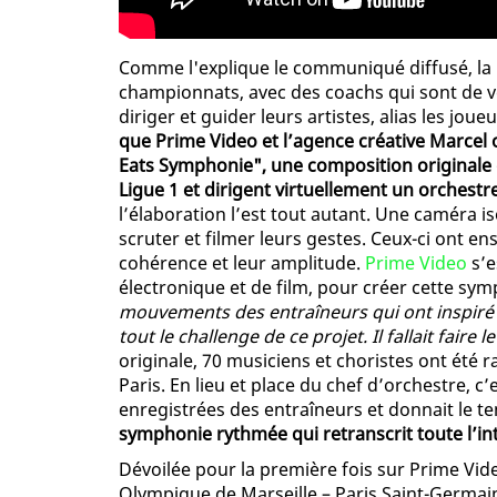
Comme l'explique le communiqué diffusé, la L
championnats, avec des coachs qui sont de v
diriger et guider leurs artistes, alias les joue
que Prime Video et l’agence créative Marcel 
Eats Symphonie", une composition originale d
Ligue 1 et dirigent virtuellement un orchestr
l’élaboration l’est tout autant. Une caméra 
scruter et filmer leurs gestes. Ceux-ci ont en
cohérence et leur amplitude.
Prime Video
s’e
électronique et de film, pour créer cette s
mouvements des entraîneurs qui ont inspiré l’
tout le challenge de ce projet. Il fallait faire le
originale, 70 musiciens et choristes ont été
Paris. En lieu et place du chef d’orchestre, c
enregistrées des entraîneurs et donnait le 
symphonie rythmée qui retranscrit toute l’in
Dévoilée pour la première fois sur Prime Vi
Olympique de Marseille – Paris Saint-Germain