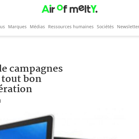
cus
Marques
Médias
Ressources humaines
Sociétés
Newslette
 de campagnes
 tout bon
ération
1