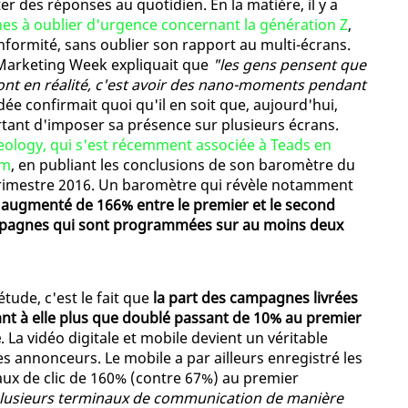
er des réponses au quotidien. En la matière, il y a
es à oublier d'urgence concernant la génération Z
,
formité, sans oublier son rapport au multi-écrans.
e Marketing Week expliquait que
"les gens pensent que
 font en réalité, c'est avoir des nano-moments pendant
idée confirmait quoi qu'il en soit que, aujourd'hui,
ortant d'imposer sa présence sur plusieurs écrans.
eology, qui s'est récemment associée à Teads en
am
, en publiant les conclusions de son baromètre du
rimestre 2016. Un baromètre qui révèle notamment
augmenté de 166% entre le premier et le second
mpagnes qui sont programmées sur au moins deux
tude, c'est le fait que
la part des campagnes livrées
nt à elle plus que doublé passant de 10% au premier
é
. La vidéo digitale et mobile devient un véritable
 annonceurs. Le mobile a par ailleurs enregistré les
aux de clic de 160% (contre 67%) au premier
 plusieurs terminaux de communication de manière