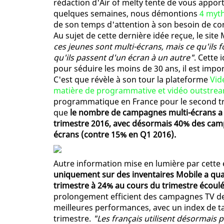
rédaction d'Air of melty tente de vous apport
quelques semaines, nous démontions
4 myth
de son temps d'attention à son besoin de con
Au sujet de cette dernière idée reçue, le sit
ces jeunes sont multi-écrans, mais ce qu'ils
qu'ils passent d'un écran à un autre"
. Cette 
pour séduire les moins de 30 ans, il est imp
C'est que révèle à son tour la plateforme
Vid
matière de programmative et vidéo outstre
programmatique en France pour le second t
que
le nombre de campagnes multi-écrans a 
trimestre 2016, avec désormais 40% des ca
écrans (contre 15% en Q1 2016).
Autre information mise en lumière par cette é
uniquement sur des inventaires Mobile a qua
trimestre à 24% au cours du trimestre écoul
prolongement efficient des campagnes TV des
meilleures performances, avec un index de t
trimestre.
"Les français utilisent désormais