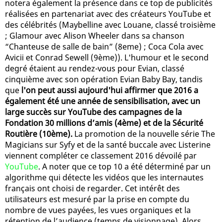
notera également la présence dans ce top de publicités
réalisées en partenariat avec des créateurs YouTube et
des célébrités (Maybelline avec Louane, classé troisième
; Glamour avec Alison Wheeler dans sa chanson
“Chanteuse de salle de bain” (8eme) ; Coca Cola avec
Avicii et Conrad Sewell (9ème)). L'humour et le second
degré étaient au rendez-vous pour Evian, classé
cinquième avec son opération Evian Baby Bay, tandis
que
l'on peut aussi aujourd'hui affirmer que 2016 a
également été une année de sensibilisation, avec un
large succès sur YouTube des campagnes de la
Fondation 30 millions d’amis (4ème) et de la Sécurité
Routière (10ème).
La promotion de la nouvelle série The
Magicians sur Syfy et de la santé buccale avec Listerine
viennent compléter ce classement 2016 dévoilé par
YouTube
. A noter que ce top 10 a été déterminé par un
algorithme qui détecte les vidéos que les internautes
français ont choisi de regarder. Cet intérêt des
utilisateurs est mesuré par la prise en compte du
nombre de vues payées, les vues organiques et la
rétention de l’audience (temps de visionnage). Alors,