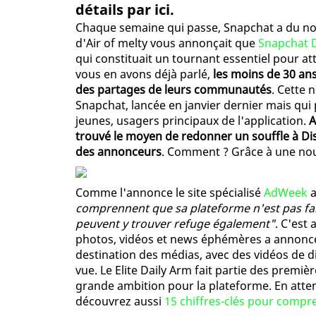
détails par ici.
Chaque semaine qui passe, Snapchat a du nou
d'Air of melty vous annonçait que
Snapchat D
qui constituait un tournant essentiel pour att
vous en avons déjà parlé,
les moins de 30 an
des partages de leurs communautés
. Cette 
Snapchat, lancée en janvier dernier mais qui 
jeunes, usagers principaux de l'application.
A
trouvé le moyen de redonner un souffle à Dis
des annonceurs
. Comment ? Grâce à une nouve
Comme l'annonce le site spécialisé
AdWeek
a
comprennent que sa plateforme n'est pas fai
peuvent y trouver refuge également"
. C'est
photos, vidéos et news éphémères a annoncé
destination des médias, avec des vidéos de 
vue. Le Elite Daily Arm fait partie des premiè
grande ambition pour la plateforme. En atten
découvrez aussi
15 chiffres-clés pour compr