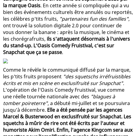
la marque Oasis
. En cette année si compliquée qui a vu
bien des événements culturels être annulés ou reportés,
les célèbres p'tits fruits,
"partenaires fun des familles"
,
ont trouvé la solution digitale 2.0 pour continuer de
vous donner la banane : après la musique, le cinéma et
les chorégrafruits,
ils s'attaquent désormais à l'univers
du stand-up. L'Oasis Comedy Fruistival, c'est sur
Snapchat que ça se passe
.
Comme le révèle le communiqué diffusé par la marque,
les p'tits fruits proposent
"des squetschs irréfruistibles
écrits et mis en scène en exclusifruité sur Snapchat"
.
L'opération de l'Oasis Comedy Fruistival, vue comme
une réelle tournée nationale avec des
"blagues à
tomber poireterre"
, a débuté mi-juillet et se poursuivra
jusqu'à décembre.
Elle a été pensée par les agences
Marcel & Busterwood en exclusifruité sur Snapchat. Les
squetchs à mûrir de rire ont été écrits par l’auteur et
humoriste Akim Omiri. Enfin, l'agence Kingcom sera aux