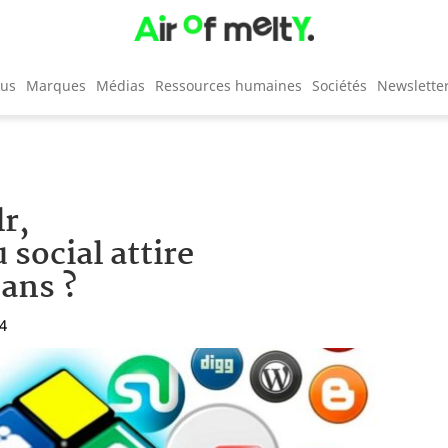
cus
Marques
Médias
Ressources humaines
Sociétés
Newslette
r,
 social attire
 ans ?
04