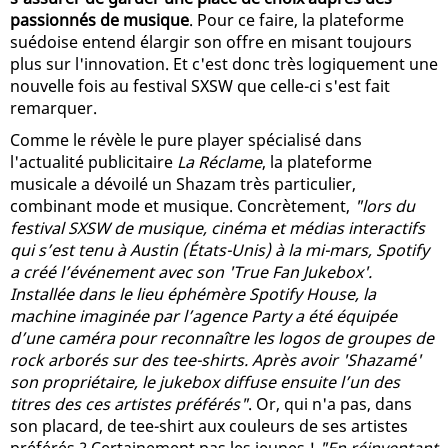
passionnés de musique
. Pour ce faire, la plateforme
suédoise entend élargir son offre en misant toujours
plus sur l'innovation. Et c'est donc très logiquement une
nouvelle fois au festival SXSW que celle-ci s'est fait
remarquer.
Comme le révèle le pure player spécialisé dans
l'actualité publicitaire
La Réclame
, la plateforme
musicale a dévoilé un Shazam très particulier,
combinant mode et musique. Concrètement,
"lors du
festival SXSW de musique, cinéma et médias interactifs
qui s’est tenu à Austin (États-Unis) à la mi-mars, Spotify
a créé l’événement avec son 'True Fan Jukebox'.
Installée dans le lieu éphémère Spotify House, la
machine imaginée par l’agence Party a été équipée
d’une caméra pour reconnaître les logos de groupes de
rock arborés sur des tee-shirts. Après avoir 'Shazamé'
son propriétaire, le jukebox diffuse ensuite l’un des
titres des ces artistes préférés"
. Or, qui n'a pas, dans
son placard, de tee-shirt aux couleurs de ses artistes
préférés ? Certainement pas les jeunes !
"En réinventant