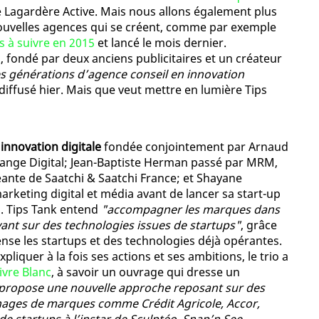
de Lagardère Active. Mais nous allons également plus
nouvelles agences qui se créent, comme par exemple
s à suivre en 2015
et lancé le mois dernier.
k
, fondé par deux anciens publicitaires et un créateur
les générations d’agence conseil en innovation
ffusé hier. Mais que veut mettre en lumière Tips
innovation digitale
fondée conjointement par Arnaud
hange Digital; Jean-Baptiste Herman passé par MRM,
eante de Saatchi & Saatchi France; et Shayane
rketing digital et média avant de lancer sa start-up
. Tips Tank entend
"accompagner les marques dans
yant sur des technologies issues de startups"
, grâce
nse les startups et des technologies déjà opérantes.
liquer à la fois ses actions et ses ambitions, le trio a
ivre Blanc
, à savoir un ouvrage qui dresse un
propose une nouvelle approche reposant sur des
gnages de marques comme Crédit Agricole, Accor,