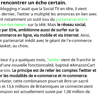
t rencontrer un écho certain.
ogging n’avait que la Social TV en tête, il vient
ernier, Twitter a multiplié les annonces en lien avec
çant notamment un outil issu du
partenariat entre
nce des tweets
sur la télé. Mais
le réseau social,
 par 65%, ambitionne aussi de surfer sur la
ommerce en ligne, via mobile et via internet
. Ainsi,
un partenariat inédit avec le géant de l’e-commerce
sket, au choix.
cteur il y a quelques mois,
Twitter
vient de franchir le
e d’une nouvelle fonctionnalité, baptisé #AmazonCart
me-Uni.
Le principe est de relier les comptes Twitter et
iter les modalités de e-commerce et m-commerce
.
rketer
, cette combinaison pourrait être un sacré
s et 13,6 millions de Britanniques se connecteraient
Amazon est actuellement suivie par 1,08 million de