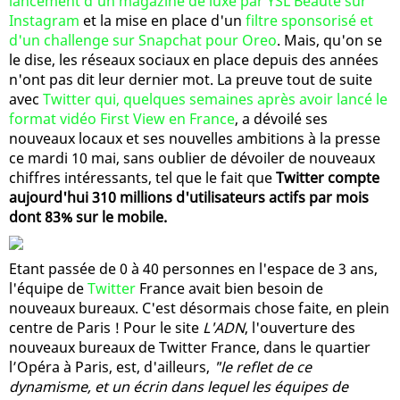
lancement d'un magazine de luxe par YSL Beauté sur
Instagram
et la mise en place d'un
filtre sponsorisé et
d'un challenge sur Snapchat pour Oreo
. Mais, qu'on se
le dise, les réseaux sociaux en place depuis des années
n'ont pas dit leur dernier mot. La preuve tout de suite
avec
Twitter qui, quelques semaines après avoir lancé le
format vidéo First View en France
, a dévoilé ses
nouveaux locaux et ses nouvelles ambitions à la presse
ce mardi 10 mai, sans oublier de dévoiler de nouveaux
chiffres intéressants, tel que le fait que
Twitter compte
aujourd'hui 310 millions d'utilisateurs actifs par mois
dont 83% sur le mobile.
Etant passée de 0 à 40 personnes en l'espace de 3 ans,
l'équipe de
Twitter
France avait bien besoin de
nouveaux bureaux. C'est désormais chose faite, en plein
centre de Paris ! Pour le site
L'ADN
, l'ouverture des
nouveaux bureaux de Twitter France, dans le quartier
l’Opéra à Paris, est, d'ailleurs,
"le reflet de ce
dynamisme, et un écrin dans lequel les équipes de