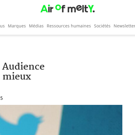
cus
Marques
Médias
Ressources humaines
Sociétés
Newslette
l Audience
s mieux
25