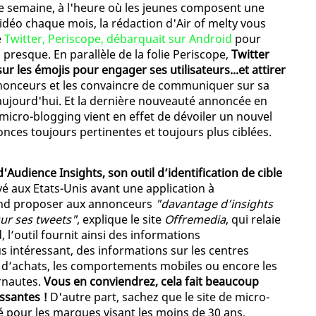
tte semaine, à l'heure où les jeunes composent une
idéo chaque mois, la rédaction d'Air of melty vous
e
Twitter, Periscope, débarquait sur Android
pour
presque. En parallèle de la folie Periscope,
Twitter
r les émojis pour engager ses utilisateurs...et attirer
nnonceurs et les convaincre de communiquer sur sa
ujourd'hui. Et la dernière nouveauté annoncée en
de micro-blogging vient en effet de dévoiler un nouvel
nces toujours pertinentes et toujours plus ciblées.
Audience Insights, son outil d’identification de cible
yé aux Etats-Unis avant une application à
tend proposer aux annonceurs
"davantage d’insights
sur ses tweets"
, explique le site
Offremedia
, qui relaie
 l’outil fournit ainsi des informations
us intéressant, des informations sur les centres
s d’achats, les comportements mobiles ou encore les
rnautes.
Vous en conviendrez, cela fait beaucoup
ssantes !
D'autre part, sachez que le site de micro-
ié pour les marques visant les moins de 30 ans,