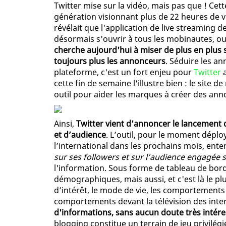
Twitter mise sur la vidéo, mais pas que ! Ce
génération visionnant plus de 22 heures de v
révélait que l'application de live streaming d
désormais s'ouvrir à tous les mobinautes, ou 
cherche aujourd'hui à miser de plus en plus su
toujours plus les annonceurs
. Séduire les a
plateforme, c'est un fort enjeu pour
Twitter
a
cette fin de semaine l'illustre bien : le site 
outil pour aider les marques à créer des anno
Ainsi,
Twitter vient d'annoncer le lancement d'
et d’audience
. L’outil, pour le moment déplo
l’international dans les prochains mois, en
sur ses followers et sur l’audience engagée 
l'information. Sous forme de tableau de bord,
démographiques, mais aussi, et c'est là le pl
d’intérêt, le mode de vie, les comportement
comportements devant la télévision des inte
d'informations, sans aucun doute très intére
blogging constitue un terrain de jeu privilég