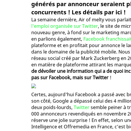
générés par annonceur seraient pl
concurrents ! Les détails par ici !
La semaine dernière, Air of melty vous parlai
l'emploi organisée sur Twitter
, le site de mi
nouveau genre, à fond sur le marketing mar
en parlions également,
Facebook franchissait
plateforme et en profitait pour annonce le l
dans le domaine de la publicité mobile. Nous 
réseau social créé par Mark Zuckerberg en 20
en matière de plateforme attirant les marqu
de dévoiler une information qui a de quoi in
pas sur Facebook, mais sur Twitter
!
Certes, aujourd'hui Facebook a passé avec br
son côté, Google a dépassé celui des 4 milli
deux poids-lourds,
Twitter
semble peiner à tr
000 annonceurs revendiqués en novembre 2014
réserve une jolie surprise ! En effet, selon 
Intelligence et Offremedia en France, c’est b