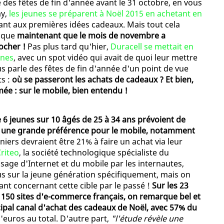
 des fêtes de fin d'année avant le 31 octobre, en vous
ay,
les jeunes se préparent à Noël 2015 en achetant en
eant aux premières idées cadeaux. Mais tout cela
f que
maintenant que le mois de novembre a
ocher !
Pas plus tard qu'hier,
Duracell se mettait en
unes
, avec un spot vidéo qui avait de quoi leur mettre
us parle des fêtes de fin d'année d'un point de vue
ts :
où se passeront les achats de cadeaux ? Et bien,
ée : sur le mobile, bien entendu !
 6 jeunes sur 10 âgés de 25 à 34 ans prévoient de
vec une grande préférence pour le mobile, notamment
rniers devraient être 21% à faire un achat via leur
riteo
, la société technologique spécialiste du
sage d'Internet et du mobile par les internautes,
us sur la jeune génération spécifiquement, mais on
ant concernant cette cible par le passé !
Sur les 23
 150 sites d'e-commerce français, on remarque bel et
cipal canal d'achat des cadeaux de Noël, avec 57% du
 d'euros au total. D'autre part,
"l'étude révèle une