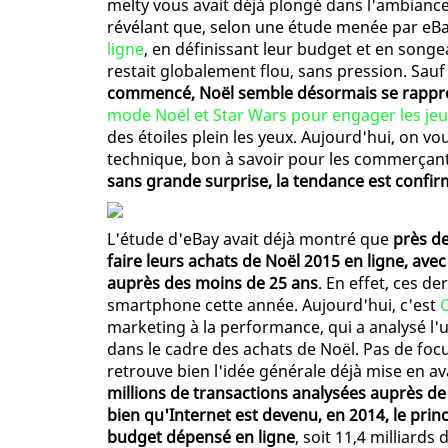
melty vous avait déjà plongé dans l'ambiance
révélant que, selon une étude menée par eB
ligne
, en définissant leur budget et en song
restait globalement flou, sans pression. Sau
commencé, Noël semble désormais se rappr
mode Noël et Star Wars pour engager les je
des étoiles plein les yeux. Aujourd'hui, on vo
technique, bon à savoir pour les commerçan
sans grande surprise, la tendance est confirm
L'étude d'eBay avait déjà montré que
près de
faire leurs achats de Noël 2015 en ligne, a
auprès des moins de 25 ans
. En effet, ces de
smartphone cette année. Aujourd'hui, c'est
C
marketing à la performance, qui a analysé l'u
dans le cadre des achats de Noël. Pas de foc
retrouve bien l'idée générale déjà mise en av
millions de transactions analysées auprès de
bien qu'Internet est devenu, en 2014, le prin
budget dépensé en ligne
, soit 11,4 milliards