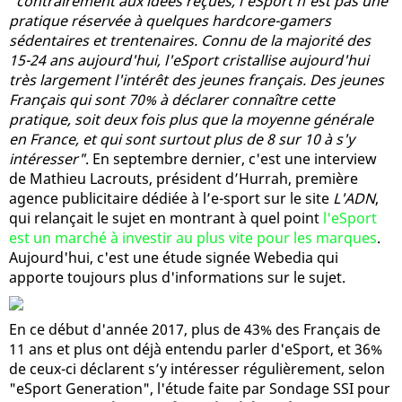
"contrairement aux idées reçues, l'eSport n'est pas une
pratique réservée à quelques hardcore-gamers
sédentaires et trentenaires. Connu de la majorité des
15-24 ans aujourd'hui, l'eSport cristallise aujourd'hui
très largement l'intérêt des jeunes français. Des jeunes
Français qui sont 70% à déclarer connaître cette
pratique, soit deux fois plus que la moyenne générale
en France, et qui sont surtout plus de 8 sur 10 à s'y
intéresser"
. En septembre dernier, c'est une interview
de Mathieu Lacrouts, président d’Hurrah, première
agence publicitaire dédiée à l’e-sport sur le site
L'ADN
,
qui relançait le sujet en montrant à quel point
l'eSport
est un marché à investir au plus vite pour les marques
.
Aujourd'hui, c'est une étude signée Webedia qui
apporte toujours plus d'informations sur le sujet.
En ce début d'année 2017, plus de 43% des Français de
11 ans et plus ont déjà entendu parler d'eSport, et 36%
de ceux-ci déclarent s’y intéresser régulièrement, selon
"eSport Generation", l'étude faite par Sondage SSI pour