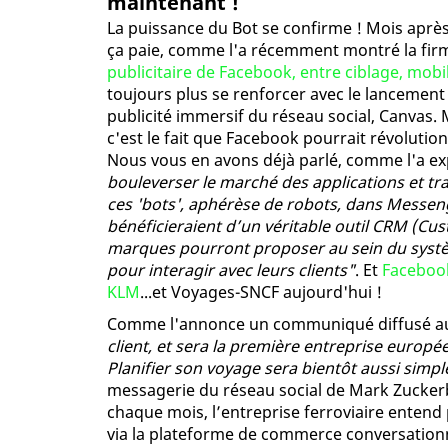
maintenant !
La puissance du Bot se confirme ! Mois après 
ça paie, comme l'a récemment montré la fi
publicitaire de Facebook, entre ciblage, mobi
toujours plus se renforcer avec le lancement
publicité immersif du réseau social, Canvas. Ma
c'est le fait que Facebook pourrait révolutio
Nous vous en avons déjà parlé, comme l'a exp
bouleverser le marché des applications et tra
ces 'bots', aphérèse de robots, dans Messen
bénéficieraient d’un véritable outil CRM (Cu
marques pourront proposer au sein du systèm
pour interagir avec leurs clients"
. Et
Facebook
KLM
...et Voyages-SNCF aujourd'hui !
Comme l'annonce un communiqué diffusé au
client, et sera la première entreprise euro
Planifier son voyage sera bientôt aussi sim
messagerie du réseau social de Mark Zuckerb
chaque mois, l’entreprise ferroviaire entend 
via la plateforme de commerce conversation