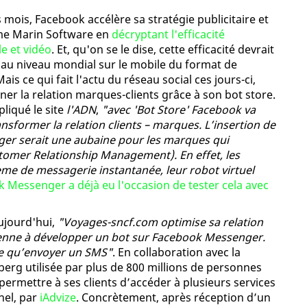
mois, Facebook accélère sa stratégie publicitaire et
rme Marin Software en
décryptant l'efficacité
le et vidéo
. Et, qu'on se le dise, cette efficacité devrait
 au niveau mondial sur le mobile du format de
is ce qui fait l'actu du réseau social ces jours-ci,
nner la relation marques-clients grâce à son bot store.
liqué le site
l'ADN
,
"avec 'Bot Store' Facebook va
nsformer la relation clients – marques. L’insertion de
ger serait une aubaine pour les marques qui
stomer Relationship Management). En effet, les
e de messagerie instantanée, leur robot virtuel
 Messenger a déjà eu l'occasion de tester cela avec
jourd'hui,
"Voyages-sncf.com optimise sa relation
péenne à développer un bot sur Facebook Messenger.
ple qu’envoyer un SMS"
. En collaboration avec la
erg utilisée par plus de 800 millions de personnes
permettre à ses clients d’accéder à plusieurs services
nel, par
iAdvize
. Concrètement, après réception d’un