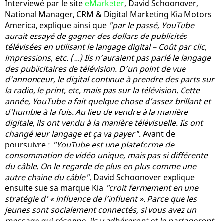
Interviewé par le site
eMarketer
, David Schoonover,
National Manager, CRM & Digital Marketing Kia Motors
America, explique ainsi que
"par le passé, YouTube
aurait essayé de gagner des dollars de publicités
télévisées en utilisant le langage digital – Coût par clic,
impressions, etc. (…) Ils n’auraient pas parlé le langage
des publicitaires de télévision. D’un point de vue
d’annonceur, le digital continue à prendre des parts sur
la radio, le print, etc, mais pas sur la télévision. Cette
année, YouTube a fait quelque chose d’assez brillant et
d’humble à la fois. Au lieu de vendre à la manière
digitale, ils ont vendu à la manière télévisuelle. Ils ont
changé leur langage et ça va payer"
. Avant de
poursuivre :
"YouTube est une plateforme de
consommation de vidéo unique, mais pas si différente
du câble. On le regarde de plus en plus comme une
autre chaine du câble"
. David Schoonover explique
ensuite sue sa marque Kia
"croit fermement en une
stratégie d’ « influence de l’influent ». Parce que les
jeunes sont socialement connectés, si vous avez un
message qui résonne, ils y adhéreront et le partageront.