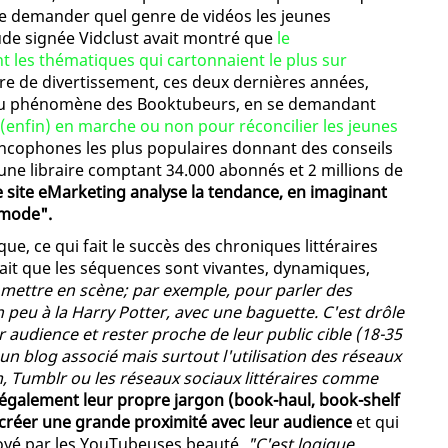
e demander quel genre de vidéos les jeunes
tude signée Vidclust avait montré que
le
ent les thématiques qui cartonnaient le plus sur
re de divertissement, ces deux dernières années,
s du phénomène des Booktubeurs, en se demandant
(enfin) en marche ou non pour réconcilier les jeunes
rancophones les plus populaires donnant des conseils
eune libraire comptant 34.000 abonnés et 2 millions de
e site eMarketing analyse la tendance, en imaginant
 mode".
ue, ce qui fait le succès des chroniques littéraires
 fait que les séquences sont vivantes, dynamiques,
 mettre en scène; par exemple, pour parler des
un peu à la Harry Potter, avec une baguette. C'est drôle
 audience et rester proche de leur public cible (18-35
 un blog associé mais surtout l'utilisation des réseaux
 Tumblr ou les réseaux sociaux littéraires comme
également leur propre jargon (book-haul, book-shelf
 créer une grande proximité avec leur audience
et qui
yé par les YouTubeuses beauté.
"C'est logique
,