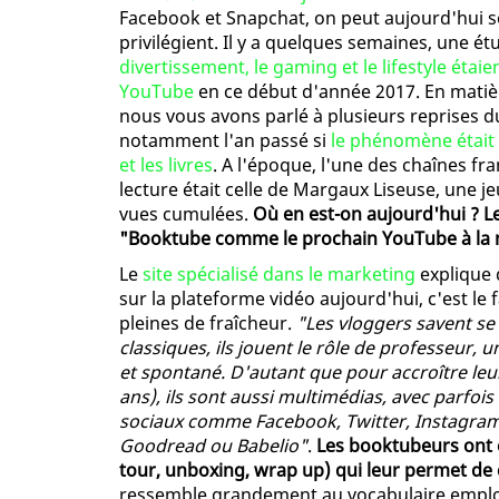
Facebook et Snapchat, on peut aujourd'hui s
privilégient. Il y a quelques semaines, une é
divertissement, le gaming et le lifestyle étai
YouTube
en ce début d'année 2017. En matiè
nous vous avons parlé à plusieurs reprise
notamment l'an passé si
le phénomène était 
et les livres
. A l'époque, l'une des chaînes f
lecture était celle de Margaux Liseuse, une j
vues cumulées.
Où en est-on aujourd'hui ? L
"Booktube comme le prochain YouTube à la
Le
site spécialisé dans le marketing
explique q
sur la plateforme vidéo aujourd'hui, c'est le
pleines de fraîcheur.
"Les vloggers savent se
classiques, ils jouent le rôle de professeur, 
et spontané. D'autant que pour accroître leur
ans), ils sont aussi multimédias, avec parfois
sociaux comme Facebook, Twitter, Instagram,
Goodread ou Babelio"
.
Les booktubeurs ont 
tour, unboxing, wrap up) qui leur permet de
ressemble grandement au vocabulaire emplo