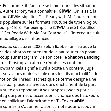
. En somme, il s’agit de se filmer dans des situations
a. Autre acronyme à connaître :
GRWM
. On le sait, la
ciaux. GRWM signifie “Get Ready with Me” autrement
ès populaire sur les formats Youtube de type Vlog où
ceur préféré. Par exemple, le GRWM a été trèsutilisé
 : “Get Ready With Me For Coachella”, l’internaute suit
maquillage de l’influenceur.
réseaux sociaux en 2022 selon Babbel, on retrouve la
ndre des photos en prenant de la hauteur et en posant
ucoup sur Instagram. De son côté, le
Shadow Banding
hme d’Instagram afin de réduire les contenus
owban” cela signifie qu’il a posté un contenu jugé
r sera alors moins visible dans les fils d’actualités de
a notion de Thread, sachez que ce terme désigne une
sse par plusieurs tweets qui s'enchaînent de la part
à la suite en répondant à ses propres tweets pour
tag qui permet d'accentuer la chance des tiktokeurs
en sollicitant l'algorithme de TikTok et
#F4M
 personnes à s'abonner à son compte pour découvrir