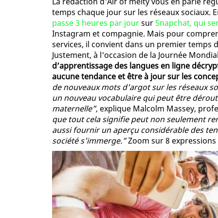
La rédaction d'Air of melty vous en parle ré
temps chaque jour sur les réseaux sociaux. 
passe 3 heures par jour
sur
Snapchat, qui ser
Instagram et compagnie. Mais pour comprend
services, il convient dans un premier temps 
Justement, à l'occasion de la Journée Mondi
d’apprentissage des langues en ligne décrypte
aucune tendance et être à jour sur les conce
de nouveaux mots d'argot sur les réseaux so
un nouveau vocabulaire qui peut être dérout
maternelle”,
explique Malcolm Massey, profes
que tout cela signifie peut non seulement re
aussi fournir un aperçu considérable des tend
société s'immerge.”
Zoom sur 8 expressions 