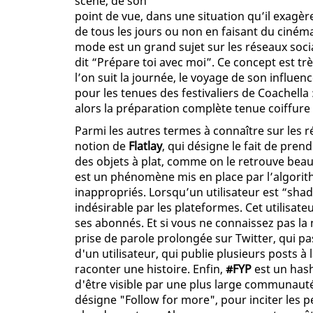
scène, de son
point de vue, dans une situation qu’il exagère
de tous les jours ou non en faisant du ciném
mode est un grand sujet sur les réseaux so
dit “Prépare toi avec moi”. Ce concept est tr
l’on suit la journée, le voyage de son influen
pour les tenues des festivaliers de Coachella
alors la préparation complète tenue coiffure 
Parmi les autres termes à connaître sur les 
notion de
Flatlay
, qui désigne le fait de pre
des objets à plat, comme on le retrouve bea
est un phénomène mis en place par l’algorit
inappropriés. Lorsqu’un utilisateur est “shad
indésirable par les plateformes. Cet utilisateu
ses abonnés. Et si vous ne connaissez pas l
prise de parole prolongée sur Twitter, qui pa
d'un utilisateur, qui publie plusieurs posts 
raconter une histoire. Enfin,
#FYP
est un hash
d'être visible par une plus large communauté 
désigne "Follow for more", pour inciter les