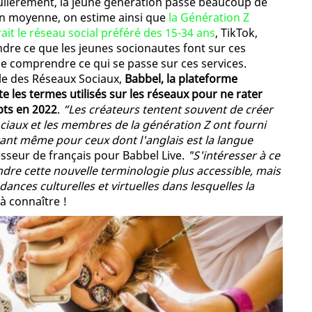
gulièrement, la jeune génération passe beaucoup de
En moyenne, on estime ainsi que
la Génération Z
ait le réseau social préféré des 15-34 ans
, TikTok,
re ce que les jeunes socionautes font sur ces
de comprendre ce qui se passe sur ces services.
ale des Réseaux Sociaux,
Babbel, la plateforme
 les termes utilisés sur les réseaux pour ne rater
pts en 2022
.
“Les créateurs tentent souvent de créer
ciaux et les membres de la génération Z ont fourni
ant même pour ceux dont l'anglais est la langue
seur de français pour Babbel Live.
"S'intéresser à ce
ndre cette nouvelle terminologie plus accessible, mais
ances culturelles et virtuelles dans lesquelles la
à connaître !