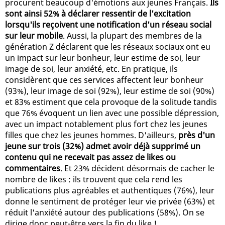
procurent beaucoup d'émotions aux jeunes Français.
Ils
sont ainsi 52% à déclarer ressentir de l'excitation
lorsqu'ils reçoivent une notification d'un réseau social
sur leur mobile
. Aussi, la plupart des membres de la
génération Z déclarent que les réseaux sociaux ont eu
un impact sur leur bonheur, leur estime de soi, leur
image de soi, leur anxiété, etc. En pratique, ils
considèrent que ces services affectent leur bonheur
(93%), leur image de soi (92%), leur estime de soi (90%)
et 83% estiment que cela provoque de la solitude tandis
que 76% évoquent un lien avec une possible dépression,
avec un impact notablement plus fort chez les jeunes
filles que chez les jeunes hommes. D'ailleurs,
près d'un
jeune sur trois (32%) admet avoir déjà supprimé un
contenu qui ne recevait pas assez de likes ou
commentaires
. Et 23% décident désormais de cacher le
nombre de likes : ils trouvent que cela rend les
publications plus agréables et authentiques (76%), leur
donne le sentiment de protéger leur vie privée (63%) et
réduit l'anxiété autour des publications (58%). On se
dirige donc peut-être vers la fin du like !