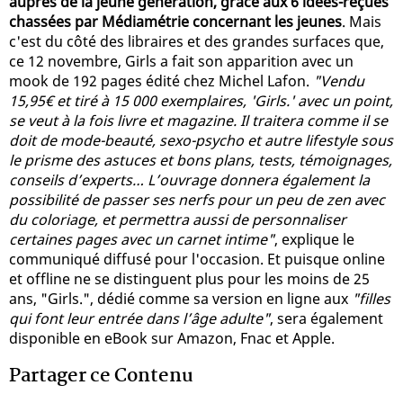
auprès de la jeune génération, grâce aux 6 idées-reçues
chassées par Médiamétrie concernant les jeunes
. Mais
c'est du côté des libraires et des grandes surfaces que,
ce 12 novembre, Girls a fait son apparition avec un
mook de 192 pages édité chez Michel Lafon.
"Vendu
15,95€ et tiré à 15 000 exemplaires, 'Girls.' avec un point,
se veut à la fois livre et magazine. Il traitera comme il se
doit de mode-beauté, sexo-psycho et autre lifestyle sous
le prisme des astuces et bons plans, tests, témoignages,
conseils d’experts… L’ouvrage donnera également la
possibilité de passer ses nerfs pour un peu de zen avec
du coloriage, et permettra aussi de personnaliser
certaines pages avec un carnet intime"
, explique le
communiqué diffusé pour l'occasion. Et puisque online
et offline ne se distinguent plus pour les moins de 25
ans, "Girls.", dédié comme sa version en ligne aux
"filles
qui font leur entrée dans l’âge adulte"
, sera également
disponible en eBook sur Amazon, Fnac et Apple.
Partager ce Contenu