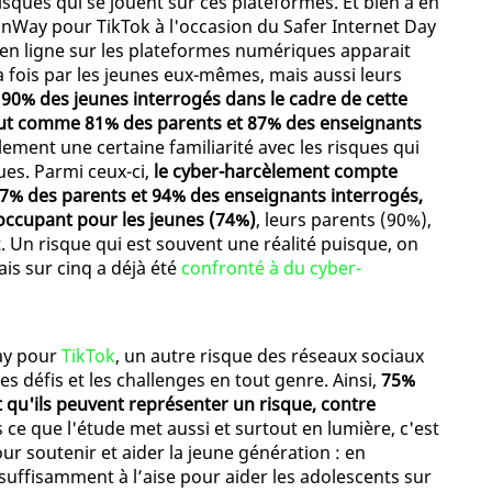
isques qui se jouent sur ces plateformes. Et bien à en
onWay pour TikTok à l'occasion du Safer Internet Day
é en ligne sur les plateformes numériques apparait
 fois par les jeunes eux-mêmes, mais aussi leurs
90% des jeunes interrogés dans le cadre de cette
 tout comme 81% des parents et 87% des enseignants
ement une certaine familiarité avec les risques qui
ues. Parmi ceux-ci,
le cyber-harcèlement compte
7% des parents et 94% des enseignants interrogés,
éoccupant pour les jeunes (74%)
, leurs parents (90%),
. Un risque qui est souvent une réalité puisque, on
ais sur cinq a déjà été
confronté à du cyber-
ay pour
TikTok
, un autre risque des réseaux sociaux
es défis et les challenges en tout genre. Ainsi,
75%
 qu'ils peuvent représenter un risque, contre
s ce que l'étude met aussi et surtout en lumière, c'est
ur soutenir et aider la jeune génération : en
suffisamment à l’aise pour aider les adolescents sur