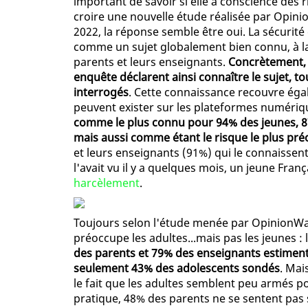
important de savoir si elle a conscience des r
croire une nouvelle étude réalisée par Opini
2022, la réponse semble être oui. La sécurit
comme un sujet globalement bien connu, à la
parents et leurs enseignants.
Concrètement, 
enquête déclarent ainsi connaître le sujet,
interrogés
. Cette connaissance recouvre égal
peuvent exister sur les plateformes numériq
comme le plus connu pour 94% des jeunes, 8
mais aussi comme étant le risque le plus pr
et leurs enseignants (91%) qui le connaissent
l'avait vu il y a quelques mois, un jeune Franç
harcèlement
.
Toujours selon l'étude menée par OpinionW
préoccupe les adultes...mais pas les jeunes : l
des parents et 79% des enseignants estiment
seulement 43% des adolescents sondés
. Mai
le fait que les adultes semblent peu armés po
pratique, 48% des parents ne se sentent pas 