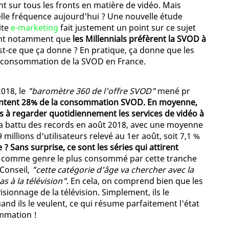
ont sur tous les fronts en matière de vidéo. Mais
elle fréquence aujourd'hui ? Une nouvelle étude
ite
e-marketing
fait justement un point sur ce sujet
lant notamment que
les Millennials préfèrent la SVOD à
est-ce que ça donne ? En pratique, ça donne que les
a consommation de la SVOD en France.
2018, le
"baromètre 360 de l'offre SVOD"
mené pr
sentent 28% de la consommation SVOD. En moyenne,
ns à regarder quotidiennement les services de vidéo à
 a battu des records en août 2018, avec une moyenne
9 millions d'utilisateurs relevé au 1er août, soit 7,1 %
 ? Sans surprise, ce sont les séries qui attirent
t comme genre le plus consommé par cette tranche
 Conseil,
"cette catégorie d'âge va chercher avec la
s à la télévision"
. En cela, on comprend bien que les
sionnage de la télévision. Simplement, ils le
and ils le veulent, ce qui résume parfaitement l'état
ommation !