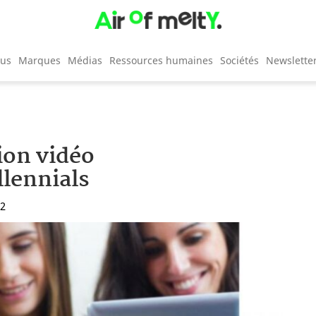
cus
Marques
Médias
Ressources humaines
Sociétés
Newslette
ion vidéo
llennials
12