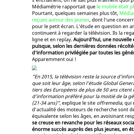
s'enchaînent, on ne sait plus vraiment quoi 
Médiamétrie rapportait que
le mobile était 
Pourtant, quelques semaines plus tôt,
Médiam
reçues autour des jeunes
, dont l'une concer
pour le petit écran. L'étude en question en ar
continuent à regarder la télévision. Ils la 
ligne et en replay.
Aujourd'hui, une nouvelle 
puisque, selon les dernières données récoltées
d'information privilégiée par toutes les gén
Apparemment oui !
"En 2015, la télévision reste la source d’i
que soit leur âge, selon l’étude Global Genera
tiers des Européens de plus de 50 ans citent 
d’information préféré pour la moitié de la gé
(21-34 ans)"
, explique le site
offremedia
, qui
d’actualité des moteurs de recherche sont d
équivalente selon les âges, en avoisinant re
se creuse en revanche pour les réseaux socia
énorme succès auprès des plus jeunes, en éta