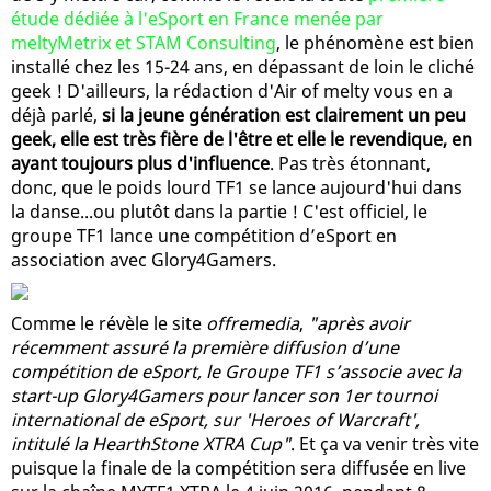
étude dédiée à l'eSport en France menée par
meltyMetrix et STAM Consulting
, le phénomène est bien
installé chez les 15-24 ans, en dépassant de loin le cliché
geek ! D'ailleurs, la rédaction d'Air of melty vous en a
déjà parlé,
si la jeune génération est clairement un peu
geek, elle est très fière de l'être et elle le revendique, en
ayant toujours plus d'influence
. Pas très étonnant,
donc, que le poids lourd TF1 se lance aujourd'hui dans
la danse...ou plutôt dans la partie ! C'est officiel, le
groupe TF1 lance une compétition d’eSport en
association avec Glory4Gamers.
Comme le révèle le site
offremedia
,
"après avoir
récemment assuré la première diffusion d’une
compétition de eSport, le Groupe TF1 s’associe avec la
start-up Glory4Gamers pour lancer son 1er tournoi
international de eSport, sur 'Heroes of Warcraft',
intitulé la HearthStone XTRA Cup"
. Et ça va venir très vite
puisque la finale de la compétition sera diffusée en live