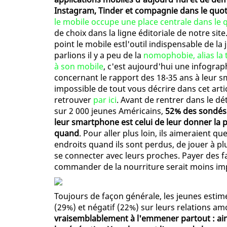
Instagram, Tinder et compagnie dans le quot
le mobile occupe une place centrale dans le 
de choix dans la ligne éditoriale de notre si
point le mobile estl'outil indispensable de l
parlions il y a peu de la
nomophobie, alias la 
à son mobile
, c'est aujourd'hui une infogra
concernant le rapport des 18-35 ans à leur sm
impossible de tout vous décrire dans cet artic
retrouver
par ici
. Avant de rentrer dans le dé
sur 2 000 jeunes Américains,
52% des sondés 
leur smartphone est celui de leur donner la 
quand
. Pour aller plus loin, ils aimeraient 
endroits quand ils sont perdus, de jouer à pl
se connecter avec leurs proches. Payer des fa
commander de la nourriture serait moins imp
Toujours de façon générale, les jeunes estime
(29%) et négatif (22%) sur leurs relations 
vraisemblablement à l'emmener partout : ain