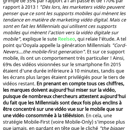
grimpé de 35% par rapport à l'an passé et de 170% par
rapport à 2013 !
"Dès lors, les marketers vidéo peuvent
penser que ce sont les supports mobiles qui mènent les
tendance en matière de marketing vidéo digital. Mais ce
sont en fait les Millennials qui utilisent ces supports
mobiles qui mènent l'action vers la vidéo digitale sur
mobile"
, explique le sute
Reelseo
, qui relaie l'étude. A tel
point qu'Ooyala appelle la génération Millennials
"Cord-
Nevers....the mobile-first generation"
. Et sur ce support
mobile, ils ont un comportement très particulier ! Ainsi,
69% des vidéos visionnées sur le smartphone fin 2015
étaient d'une durée inférieure à 10 minutes, tandis que
les écrans plus larges étaient privilégiés pour le tiers de
vidéos restant.
En prenant en compte tous ces chiffres,
les marques doivent aujourd'hui miser sur la vidéo,
puisque de nombreux chercheurs attestent aujourd'hui
du fait que les Millennials sont deux fois plus enclins à
être concentré sur une vidéo vue sur le mobile que sur
une vidéo consommée à la télévision
. En cela, une
stratégie Mobile-First (voire Mobile-Only) s'impose plus
que jamais, en gardant en tête que le cliché
"the bigger