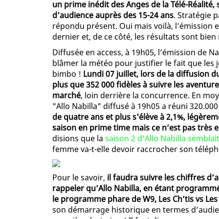
un prime inédit des Anges de la Télé-Réalit
d’audience auprès des 15-24 ans
. Stratégie 
répondu présent. Oui mais voilà, l’émission 
dernier et, de ce côté, les résultats sont bie
Diffusée en access, à 19h05, l’émission de Nab
blâmer la météo pour justifier le fait que les
bimbo !
Lundi 07 juillet, lors de la diffusion
plus que 352 000 fidèles à suivre les aventur
marché
, loin derrière la concurrence. En moy
"Allo Nabilla" diffusé à 19h05 a réuni 320.000
de quatre ans et plus s'élève à 2,1%, légère
saison en prime time mais ce n’est pas très
disions que la
saison 2 d’Allo Nabilla sembla
femme va-t-elle devoir raccrocher son télép
Pour le savoir,
il faudra suivre les chiffres d
rappeler qu’Allo Nabilla, en étant programmé
le programme phare de W9, Les Ch’tis vs Les 
son démarrage historique en termes d’audienc