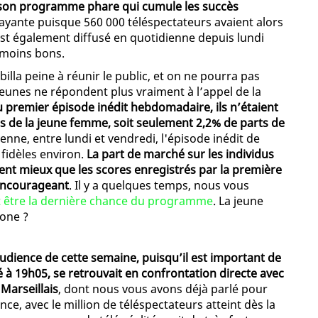
é, son programme phare qui cumule les succès
payante puisque 560 000 téléspectateurs avaient alors
est également diffusé en quotidienne depuis lundi
n moins bons.
illa peine à réunir le public, et on ne pourra pas
 jeunes ne répondent plus vraiment à l’appel de la
 du premier épisode inédit hebdomadaire, ils n’étaient
es de la jeune femme, soit seulement 2,2% de parts de
enne, entre lundi et vendredi, l'épisode inédit de
 fidèles environ.
La part de marché sur les individus
ment mieux que les scores enregistrés par la première
 encourageant
. Il y a quelques temps, nous vous
it être la dernière chance du programme
. La jeune
hone ?
’audience de cette semaine, puisqu’il est important de
 à 19h05, se retrouvait en confrontation directe avec
Marseillais
, dont nous vous avons déjà parlé pour
e, avec le million de téléspectateurs atteint dès la