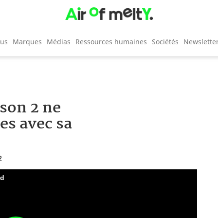
cus
Marques
Médias
Ressources humaines
Sociétés
Newslette
ison 2 ne
es avec sa
2
nd