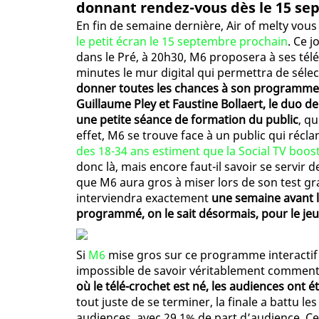
donnant rendez-vous dès le 15 se
En fin de semaine dernière, Air of melty vou
le petit écran le 15 septembre prochain
. Ce 
dans le Pré, à 20h30, M6 proposera à ses tél
minutes le mur digital qui permettra de sélec
donner toutes les chances à son programme, 
Guillaume Pley et Faustine Bollaert, le duo 
une petite séance de formation du public
, q
effet, M6 se trouve face à un public qui récl
des 18-34 ans estiment que la Social TV boo
donc là, mais encore faut-il savoir se servir d
que M6 aura gros à miser lors de son test g
interviendra exactement
une semaine avant l
programmé, on le sait désormais, pour le je
Si
M6
mise gros sur ce programme interactif c
impossible de savoir véritablement comment 
où le télé-crochet est né, les audiences ont é
tout juste de se terminer, la finale a battu le
audiences, avec 29,1% de part d’audience. Ce