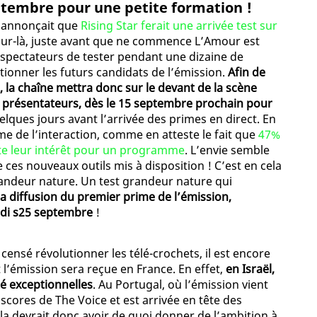
ptembre pour une petite formation !
s annonçait que
Rising Star ferait une arrivée test sur
jour-là, juste avant que ne commence L’Amour est
éspectateurs de tester pendant une dizaine de
tionner les futurs candidats de l’émission.
Afin de
la chaîne mettra donc sur le devant de la scène
de présentateurs, dès le 15 septembre prochain pour
uelques jours avant l’arrivée des primes en direct. En
ame de l’interaction, comme en atteste le fait que
47%
ste leur intérêt pour un programme
. L’envie semble
e ces nouveaux outils mis à disposition ! C’est en cela
randeur nature. Un test grandeur nature qui
a diffusion du premier prime de l’émission,
udi s25 septembre
!
ensé révolutionner les télé-crochets, il est encore
l’émission sera reçue en France. En effet,
en Israël,
té exceptionnelles
. Au Portugal, où l’émission vient
s scores de The Voice et est arrivée en tête des
la devrait donc avoir de quoi donner de l’ambition à