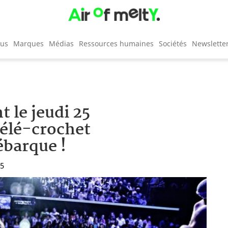
cus
Marques
Médias
Ressources humaines
Sociétés
Newslette
 le jeudi 25
télé-crochet
ébarque !
15