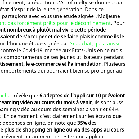
nfinement, la rédaction d'Air of melty se donne pour
tat d'esprit de la jeune génération. Dans ce
us partagions avec vous une étude signée #MoiJeune
 sont pas forcément prêts pour le déconfinement
. Pour
ont nombreux à plutôt mal vivre cette période
aient de s'occuper et de se faire plaisir comme ils le
ourd'hui une étude signée par
Snapchat, qui a aussi
 contre le Covid-19, menée aux Etats-Unis en ce mois
r les comportements de ses jeunes utilisateurs pendant
rtissement, le e-commerce et l'alimendation
. Plusieurs
comportements qui pourraient bien se prolonger au-
pchat
révèle que
6 adeptes de l'appli sur 10 prévoient
treaming vidéo au cours du mois à venir
. Ils sont aussi
reaming vidéo au cours des semaines à venir et 64%
t. En ce moment, c'est clairement sur les écrans que
de dépenses en ligne, on note que
35% des
re plus de shopping en ligne ou via des apps au cours
s prévoient notamment de tester une appli de