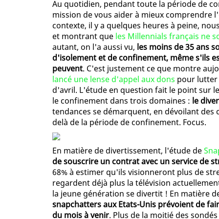
Au quotidien, pendant toute la période de co
mission de vous aider à mieux comprendre l'é
contexte, il y a quelques heures à peine, no
et montrant que
les Millennials français ne
autant, on l'a aussi vu,
les moins de 35 ans s
d'isolement et de confinement, même s'ils ess
peuvent
. C'est justement ce que montre auj
lancé une lense d'appel aux dons
pour lutter
d'avril. L'étude en question fait le point su
le confinement dans trois domaines :
le dive
tendances se démarquent, en dévoilant des 
delà de la période de confinement. Focus.
En matière de divertissement, l'étude de
Sna
de souscrire un contrat avec un service de s
68% à estimer qu'ils visionneront plus de st
regardent déjà plus la télévision actuellemen
la jeune génération se divertit ! En matière 
snapchatters aux Etats-Unis prévoient de fai
du mois à venir
. Plus de la moitié des sondé