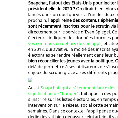
Snapchat, l'atout des Etats-Unis pour inciter l
présidentielle de 2020 ?
On dirait bien. Alor
lancés dans un duel qui verra l'un des deux
prochain,
l'appli reine des contenus éphémèr
sont récemment inscrites pour le scrutin
via 
directement sur le service d'Evan Spiegel. Ce 
électeurs, indiquent les données fournies pa
vos contenus en dehors de son appli
, et cité
en 2018, qui avait vu la moitié des inscrits ay
électorales se rendre réellement dans leur bu
bien réconcilier les jeunes avec la politique.
delà de permettre à ses utilisateurs de s'insc
enjeux du scrutin grâce à ses différents prog
Aussi,
Snapchat, qui a récemment lancé des 
signification de "bouger"
, fait appel à des po
s'inscrire sur les listes électorales, en temp
intervention sur le réseau social cette semai
semaines. Dans ce contexte, l'appli pense qu
dédié devrait bien dépasser celui atteint il 