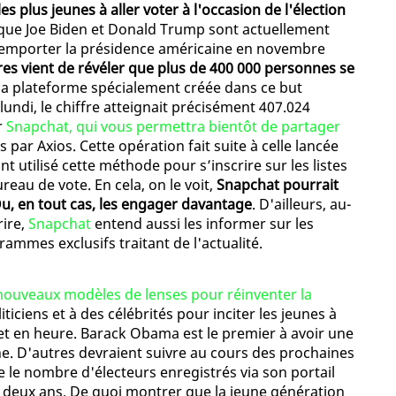
es plus jeunes à aller voter à l'occasion de l'élection
s que Joe Biden et Donald Trump sont actuellement
 remporter la présidence américaine en novembre
es vient de révéler que plus de 400 000 personnes se
la plateforme spécialement créée dans ce but
lundi, le chiffre atteignait précisément 407.024
r
Snapchat, qui vous permettra bientôt de partager
es par Axios. Cette opération fait suite à celle lancée
ant utilisé cette méthode pour s’inscrire sur les listes
reau de vote. En cela, on le voit,
Snapchat pourrait
 Ou, en tout cas, les engager davantage
. D'ailleurs, au-
rire,
Snapchat
entend aussi les informer sur les
rammes exclusifs traitant de l'actualité.
nouveaux modèles de lenses pour réinventer la
liticiens et à des célébrités pour inciter les jeunes à
s et en heure. Barack Obama est le premier à avoir une
ne. D'autres devraient suivre au cours des prochaines
e le nombre d'électeurs enregistrés via son portail
y a deux ans. De quoi montrer que la jeune génération