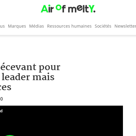
cus
Marques
Médias
Ressources humaines
Sociétés
Newslette
décevant pour
, leader mais
ces
10
nd