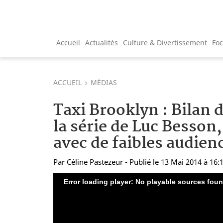
Accueil
Actualités
Culture & Divertissement
Fo
ACCUEIL
MÉDIAS
Taxi Brooklyn : Bilan 
la série de Luc Besson
avec de faibles audien
Par
Céline Pastezeur
- Publié le 13 Mai 2014 à 16:
Error loading player: No playable sources fou