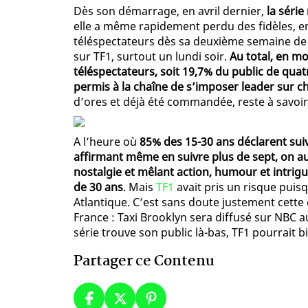
Dès son démarrage, en avril dernier,
la série
elle a même rapidement perdu des fidèles, en
téléspectateurs dès sa deuxième semaine de 
sur TF1, surtout un lundi soir.
Au total, en mo
téléspectateurs, soit 19,7% du public de quat
permis à la chaîne de s’imposer leader sur 
d’ores et déjà été commandée, reste à savoir s
A l’heure où
85% des 15-30 ans déclarent suiv
affirmant même en suivre plus de sept, on aur
nostalgie et mêlant action, humour et intrigu
de 30 ans
. Mais
TF1
avait pris un risque puisq
Atlantique. C’est sans doute justement cette 
France : Taxi Brooklyn sera diffusé sur NBC a
série trouve son public là-bas, TF1 pourrait b
Partager ce Contenu