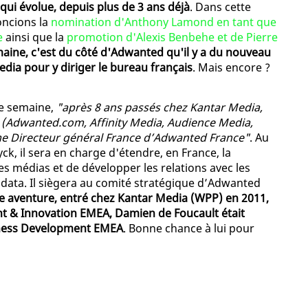
ui évolue, depuis plus de 3 ans déjà
. Dans cette
oncions la
nomination d'Anthony Lamond en tant que
e
ainsi que la
promotion d'Alexis Benbehe et de Pierre
maine, c'est du côté d'Adwanted qu'il y a du nouveau
dia pour y diriger le bureau français
. Mais encore ?
te semaine,
"après 8 ans passés chez Kantar Media,
(Adwanted.com, Affinity Media, Audience Media,
e Directeur général France d’Adwanted France"
. Au
, il sera en charge d'étendre, en France, la
s médias et de développer les relations avec les
data. Il siègera au comité stratégique d’Adwanted
le aventure, entré chez Kantar Media (WPP) en 2011,
t & Innovation EMEA, Damien de Foucault était
siness Development EMEA
. Bonne chance à lui pour