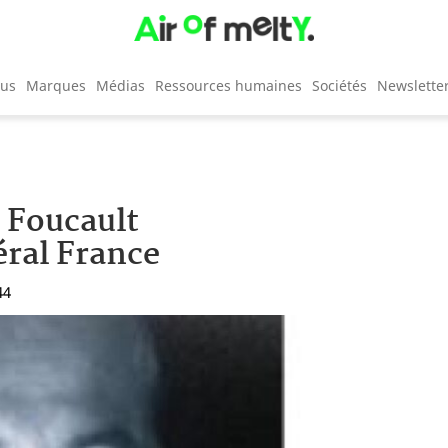
cus
Marques
Médias
Ressources humaines
Sociétés
Newslette
 Foucault
ral France
44