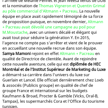
l'arrivée de Mélanie Pennec et Jean Weesa venus de DDB
et la nomination de
Thomas Vigneron et Quentin Grimal
au pôle commercial d'Altmann + Pacreau
. La nouvelle
équipe en place avait rapidement témoigné de sa force
de proposition puisque, en novembre dernier,
Altmann
+ Pacreau avait dévoilé une campagne au poil pour
M.Moustache
, avec un univers décalé et élégant qui
avait tout pour séduire la génération Y. En 2015,
l'agence ne compte pas s'arrêter et vient de le prouver
en accueillant une nouvelle recrue dans son équipe.
Samya Mamoni
rejoint en effet
Altmann + Pacreau
en
qualité de Directrice de clientèle. Avant de rejoindre
cette nouvelle aventure, celle qui est
diplômée de HEC
Montréal et de l'Institut Supérieur de Marketing du Luxe
a démarré sa carrière dans l'univers du luxe sur
Guerlain et Lancel. Elle officiait dernièrement chez Loeb
& associés (Publicis groupe) en qualité de chef de
groupe France et international sur les budgets
Kaufmann & Broad, Procter & Gamble (Vicks, Oral-B,
Tampax), les supermarchés Cora et l'Office du tourisme
tunisien.