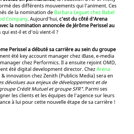
formé des différents mouvements qui l'animent. Ces
més de la nomination de
Barbara Leguet chez Babel
ood Company
. Aujourd'hui,
c'est du côté d'Arena
avec la nomination annoncée de Jérôme Perissel au
 qui est-il et d'où vient-il ?
ôme Perissel a débuté sa carrière au sein du groupe
ement été key account manager chez iBase, e-media
 manager chez Performics. Il a ensuite rejoint OMD,
mment été digital development director. Chez
Arena
tal & innovation chez Zenith (Publicis Media) sera en
s dévolues aux enjeux de développement et de
groupe Crédit Mutuel et groupe SFR"
. Parmi ses
ner les clients et les équipes de l’agence sur leurs
ance à lui pour cette nouvelle étape de sa carrière !