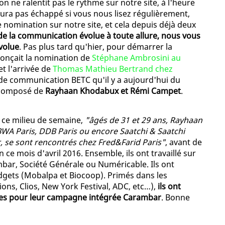
 ne ralentit pas le rythme sur notre site, à l'heure
ura pas échappé si vous nous lisez régulièrement,
nomination sur notre site, et cela depuis déjà deux
de la communication évolue à toute allure, nous vous
volue
. Pas plus tard qu'hier, pour démarrer la
nonçait la nomination de
Stéphane Ambrosini au
et l'arrivée de
Thomas Mathieu Bertrand chez
e de communication BETC qu'il y a aujourd'hui du
, composé de
Rayhaan Khodabux et Rémi Campet
.
ce milieu de semaine,
"âgés de 31 et 29 ans, Rayhaan
BWA Paris, DDB Paris ou encore Saatchi & Saatchi
, se sont rencontrés chez Fred&Farid Paris"
, avant de
 ce mois d'avril 2016. Ensemble, ils ont travaillé sur
bar, Société Générale ou Numéricable. Ils ont
dgets (Mobalpa et Biocoop). Primés dans les
ions, Clios, New York Festival, ADC, etc…),
ils ont
es pour leur campagne intégrée Carambar
. Bonne