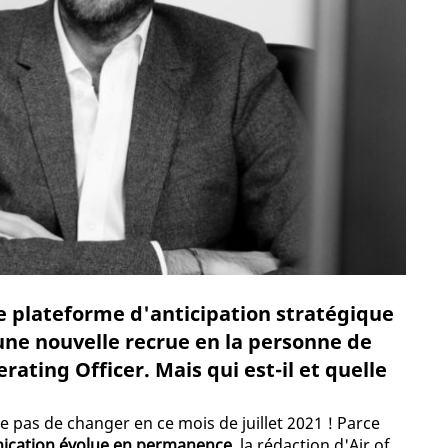
re plateforme d'anticipation stratégique
 une nouvelle recrue en la personne de
ting Officer. Mais qui est-il et quelle
e pas de changer en ce mois de juillet 2021 ! Parce
nication évolue en permanence
, la rédaction d'Air of