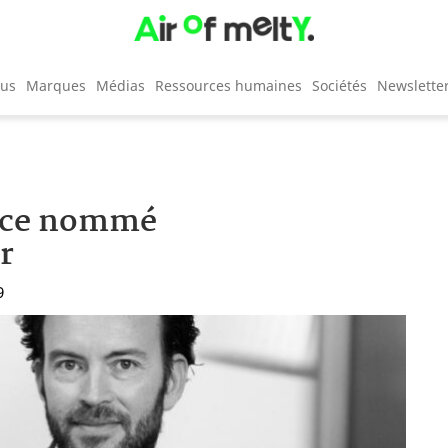
cus
Marques
Médias
Ressources humaines
Sociétés
Newslette
face nommé
r
9