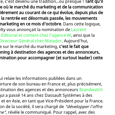
te, c'est devenu une tradition...ou presque !
Tant qu'il
eure où le marché du marketing et de la communication
lièrement au courant de ce qui évolue, depuis plus de
e la rentrée est désormais passée, les mouvements
 marketing en ce mois d'octobre
. Dans cette logique,
melty vous annonçait la nomination de
Laurent
Editorial et content chez l'agence W
, ainsi que la
 Directeur Général chez Matador
. Aujourd'hui,
ne sur le marché du marketing,
c'est le fait que
stening à destination des agences et des annonceurs,
omination pour accompagner (et surtout leader) cette
qui relaie les informations publiées dans un
rture de son bureau en France et, plus précisément,
destination des agences et des annonceurs
Brandwatch
ui a passé 14 ans chez Dassault Systèmes à des
 en Asie, en tant que Vice-Président pour la France.
n de la société, il sera chargé de
"développer l’offre
one"
, révèle le communiqué. Pour rappel, avec des