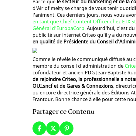
Parce que
le secteur du marketing et de la
d'Air of melty se charge de vous tenir quot
l'animent. Ces derniers jours, nous vous avo
en tant que Chief Content Officer chez ETX S
Général d'EuropaCorp
. Aujourd'hui, c'est du
publicité sur internet Criteo qu'il y a du n
en qualité de Présidente du Conseil d'Admini
Comme le révèle le communiqué diffusé au cou
membre du conseil d'administration de
Crit
cofondateur et ancien PDG Jean-Baptiste Rud
de rejoindre Criteo, la professionnelle a no
OUI.sncf et de Gares & Connexions
, directr
ou encore directrice générale des Éditions At
Frantour. Bonne chance à elle pour cette nouv
Partager ce Contenu