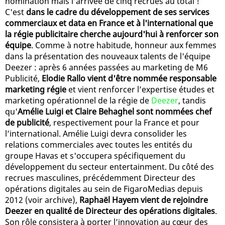
nomination mais l'arrivée de cinq recrues au total !
C'est
dans le cadre du développement de ses services
commerciaux et data en France et à l'international que
la régie publicitaire cherche aujourd'hui à renforcer son
équipe
. Comme à notre habitude, honneur aux femmes
dans la présentation des nouveaux talents de l'équipe
Deezer : après 6 années passées au marketing de M6
Publicité,
Elodie Rallo vient d'être nommée responsable
marketing régie
et vient renforcer l’expertise études et
marketing opérationnel de la régie de
Deezer
, tandis
qu'
Amélie Luigi et Claire Behaghel sont nommées chef
de publicité
, respectivement pour la France et pour
l’international. Amélie Luigi devra consolider les
relations commerciales avec toutes les entités du
groupe Havas et s'occupera spécifiquement du
développement du secteur entertainment. Du côté des
recrues masculines, précédemment Directeur des
opérations digitales au sein de FigaroMedias depuis
2012 (voir archive),
Raphaël Hayem vient de rejoindre
Deezer en qualité de Directeur des opérations digitales
.
Son rôle consistera à porter l’innovation au cœur des