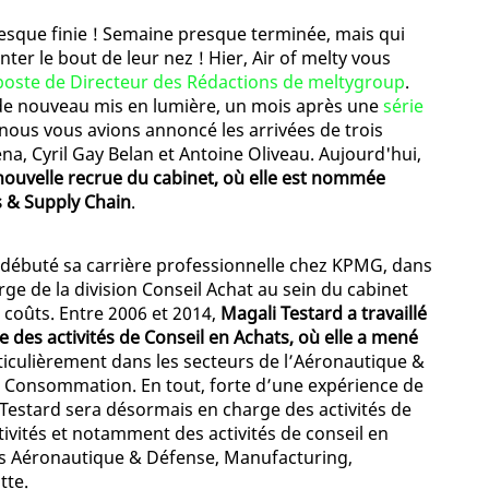
resque finie ! Semaine presque terminée, mais qui
er le bout de leur nez ! Hier, Air of melty vous
 poste de Directeur des Rédactions de meltygroup
.
st de nouveau mis en lumière, un mois après une
série
nous vous avions annoncé les arrivées de trois
a, Cyril Gay Belan et Antoine Oliveau. Aujourd'hui,
nouvelle recrue du cabinet, où elle est nommée
s & Supply Chain
.
a débuté sa carrière professionnelle chez KPMG, dans
rge de la division Conseil Achat au sein du cabinet
s coûts. Entre 2006 et 2014,
Magali Testard a travaillé
 des activités de Conseil en Achats, où elle a mené
rticulièrement dans les secteurs de l’Aéronautique &
e Consommation. En tout, forte d’une expérience de
 Testard sera désormais en charge des activités de
tivités et notamment des activités de conseil en
s Aéronautique & Défense, Manufacturing,
tte.