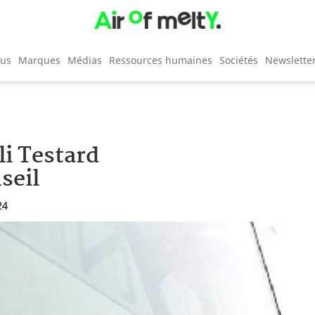
cus
Marques
Médias
Ressources humaines
Sociétés
Newslette
li Testard
seil
24