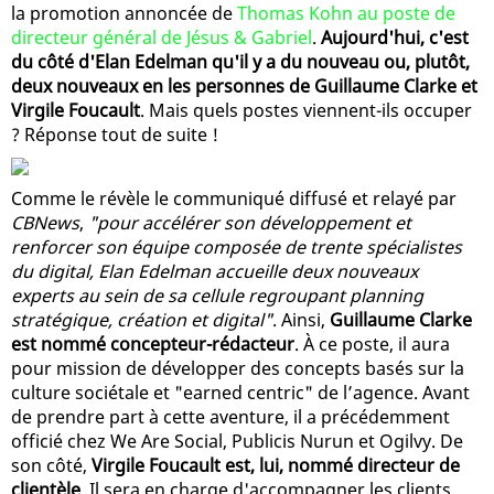
la promotion annoncée de
Thomas Kohn au poste de
directeur général de Jésus & Gabriel
.
Aujourd'hui, c'est
du côté d'Elan Edelman qu'il y a du nouveau ou, plutôt,
deux nouveaux en les personnes de Guillaume Clarke et
Virgile Foucault
. Mais quels postes viennent-ils occuper
? Réponse tout de suite !
Comme le révèle le communiqué diffusé et relayé par
CBNews
,
"pour accélérer son développement et
renforcer son équipe composée de trente spécialistes
du digital, Elan Edelman accueille deux nouveaux
experts au sein de sa cellule regroupant planning
stratégique, création et digital"
. Ainsi,
Guillaume Clarke
est nommé concepteur-rédacteur
. À ce poste, il aura
pour mission de développer des concepts basés sur la
culture sociétale et "earned centric" de l’agence. Avant
de prendre part à cette aventure, il a précédemment
officié chez We Are Social, Publicis Nurun et Ogilvy. De
son côté,
Virgile Foucault est, lui, nommé directeur de
clientèle
. Il sera en charge d'accompagner les clients