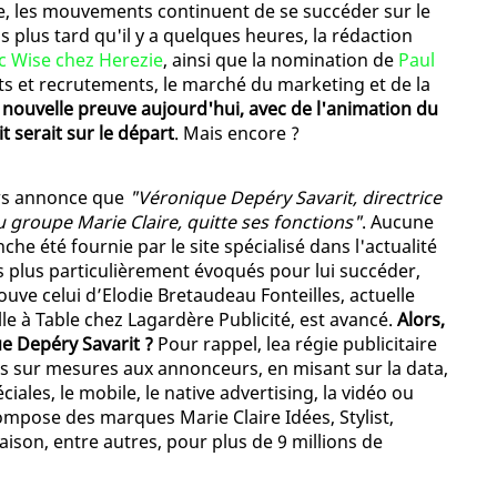
ée, les mouvements continuent de se succéder sur le
 plus tard qu'il y a quelques heures, la rédaction
c Wise chez Herezie
, ainsi que la nomination de
Paul
rts et recrutements, le marché du marketing et de la
 nouvelle preuve aujourd'hui, avec de l'animation du
 serait sur le départ
. Mais encore ?
ews annonce que
"Véronique Depéry Savarit, directrice
u groupe Marie Claire, quitte ses fonctions"
. Aucune
he été fournie par le site spécialisé dans l'actualité
s plus particulièrement évoqués pour lui succéder,
ouve celui d’Elodie Bretaudeau Fonteilles, actuelle
le à Table chez Lagardère Publicité, est avancé.
Alors,
e Depéry Savarit ?
Pour rappel, lea régie publicitaire
s sur mesures aux annonceurs, en misant sur la data,
ciales, le mobile, le native advertising, la vidéo ou
mpose des marques Marie Claire Idées, Stylist,
ison, entre autres, pour plus de 9 millions de