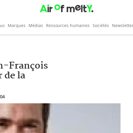
cus
Marques
Médias
Ressources humaines
Sociétés
Newslette
n-François
 de la
:04