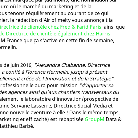
heure où le marché du marketing et de la
ous tenons régulièrement au courant de ce qui
ier, la rédaction d'Air of melty vous annonçait la
ectrice de clientèle chez Fred & Farid Paris
, ainsi que
e Directrice de clientèle également chez Harris
pM France que ça s'active en cette fin de semaine,
rmelin.
s de juin 2016,
"Alexandra Chabanne, Directrice
 confié à Florence Hermelin, jusqu’à présent
llement créée de l’Innovation et de la Stratégie"
.
 professionnelle aura pour mission
"d’apporter sa
des agences ainsi qu’aux chantiers transversaux du
 également le laboratoire d’innovation/prospective de
Anne-Servane Lasserre, Directrice Social Media et
Bonne nouvelle aventure à elle ! Dans le même temps,
rketing et efficacité) est rebaptisée
GroupM
Data &
Matthieu Barbé.