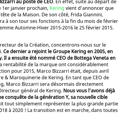
izzarri au poste de CEO
. En effet, suite au départ de
e 1er janvier prochain,
Kering
vient d’annoncer que
 tête de la Maison. De son côté, Frida Giannini,
ra à son tour ses fonctions à la fin du mois de février
 Femme Automne-Hiver 2015-2016 le 25 février 2015.
ecteur de la Création, concentrons-nous sur le
i.
Ce dernier a rejoint le Groupe Kering en 2005, en
y. Il a ensuite été nommé CEO de Bottega Veneta en
t la rentabilité de la marque ont considérablement
ion pour 2015, Marco Bizzarri était, depuis avril
ure & Maroquinerie de Kering. En tant que CEO de
g, Marco Bizzarri sera désormais directement
-Directeur général de Kering.
Nous vous l’avons déjà
ine conquête de la génération Y, sa nouvelle cible
vrait tout simplement représenter la plus grande partie
2018 à 2020 ! La transition est en marche, dans toutes