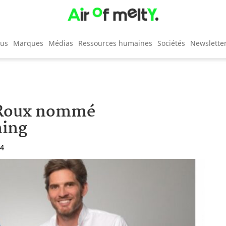
cus
Marques
Médias
Ressources humaines
Sociétés
Newslette
n Roux nommé
ning
04